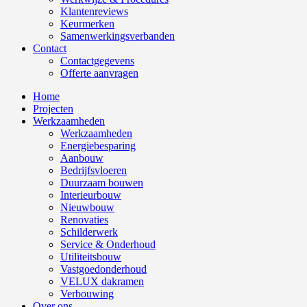
Klantenreviews
Keurmerken
Samenwerkingsverbanden
Contact
Contactgegevens
Offerte aanvragen
Home
Projecten
Werkzaamheden
Werkzaamheden
Energiebesparing
Aanbouw
Bedrijfsvloeren
Duurzaam bouwen
Interieurbouw
Nieuwbouw
Renovaties
Schilderwerk
Service & Onderhoud
Utiliteitsbouw
Vastgoedonderhoud
VELUX dakramen
Verbouwing
Over ons