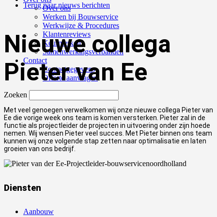
Terug naar nieuws berichten
Over ons
Werken bij Bouwservice
Werkwijze & Procedures
Nieuwe collega
Klantenreviews
Keurmerken
Samenwerkingsverbanden
Contact
Pieter van Ee
Contactgegevens
Offerte aanvragen
Zoeken
Met veel genoegen verwelkomen wij onze nieuwe collega Pieter van
Ee die vorige week ons team is komen versterken. Pieter zal in de
functie als projectleider de projecten in uitvoering onder zijn hoede
nemen. Wij wensen Pieter veel succes. Met Pieter binnen ons team
kunnen wij onze volgende stap zetten naar optimalisatie en laten
groeien van ons bedrijf.
Diensten
Aanbouw