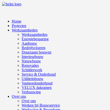
Ga
naar
de
inhoud
Home
Projecten
Werkzaamheden
Werkzaamheden
Energiebesparing
Aanbouw
Bedrijfsvloeren
Duurzaam bouwen
Interieurbouw
Nieuwbouw
Renovaties
Schilderwerk
Service & Onderhoud
Utiliteitsbouw
Vastgoedonderhoud
VELUX dakramen
Verbouwing
Over ons
Over ons
Werken bij Bouwservice
Werkwijze & Procedures